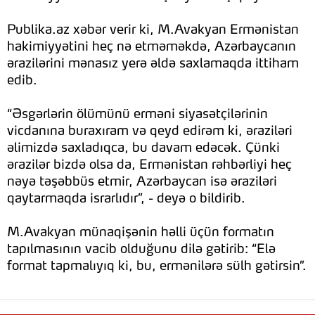
Publika.az xəbər verir ki, M.Avakyan Ermənistan
hakimiyyətini heç nə etməməkdə, Azərbaycanın
ərazilərini mənasız yerə əldə saxlamaqda ittiham
edib.
“Əsgərlərin ölümünü erməni siyasətçilərinin
vicdanına buraxıram və qeyd edirəm ki, əraziləri
əlimizdə saxladıqca, bu davam edəcək. Çünki
ərazilər bizdə olsa da, Ermənistan rəhbərliyi heç
nəyə təşəbbüs etmir, Azərbaycan isə əraziləri
qaytarmaqda israrlıdır”, - deyə o bildirib.
M.Avakyan münaqişənin həlli üçün formatın
tapılmasının vacib olduğunu dilə gətirib: “Elə
format tapmalıyıq ki, bu, ermənilərə sülh gətirsin”.