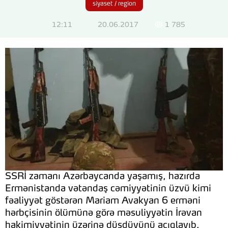
siyaset / region
12:11
20.06.2017
1 785
SSRİ zamanı Azərbaycanda yaşamış, hazırda
Ermənistanda vətəndaş cəmiyyətinin üzvü kimi
fəaliyyət göstərən Mariam Avakyan 6 erməni
hərbçisinin ölümünə görə məsuliyyətin İrəvan
hakimiyyətinin üzərinə düşdüyünü açıqlayıb.