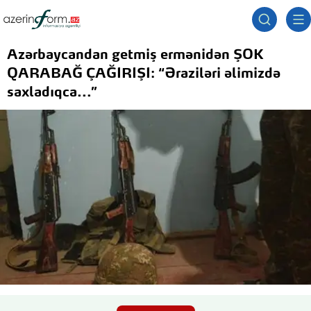
Azərbaycandan getmiş ermənidən ŞOK
QARABAĞ ÇAĞIRIŞI: “Əraziləri əlimizdə
saxladıqca...”