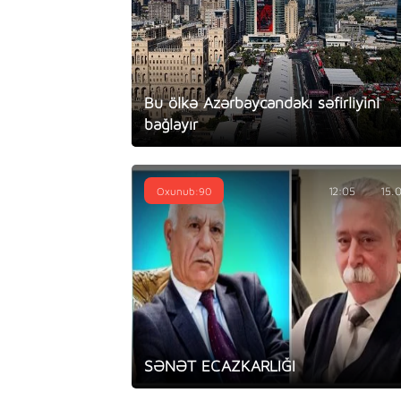
Bu ölkə Azərbaycandakı səfirliyini
bağlayır
Oxunub:90
12:05
15.
SƏNƏT ECAZKARLIĞI