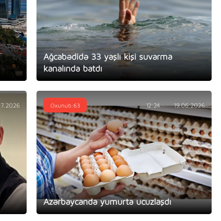
Ağcabədidə 33 yaşlı kişi suvarma
kanalında batdı
07.2026
Oxunub:63
12:24
19.06.2026
Azərbaycanda yumurta ucuzlaşdı