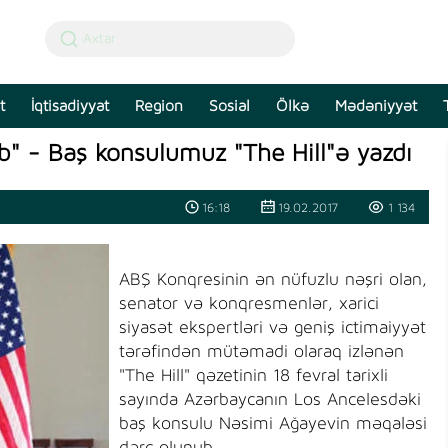
t
İqtisadiyyat
Region
Sosial
Ölkə
Mədəniyyət
b" - Baş konsulumuz "The Hill"ə yazdı
16:18
19.02.2017
1 134
ABŞ Konqresinin ən nüfuzlu nəşri olan,
senator və konqresmenlər, xarici
siyasət ekspertləri və geniş ictimaiyyət
tərəfindən mütəmadi olaraq izlənən
"The Hill" qəzetinin 18 fevral tarixli
sayında Azərbaycanın Los Ancelesdəki
baş konsulu Nəsimi Ağayevin məqaləsi