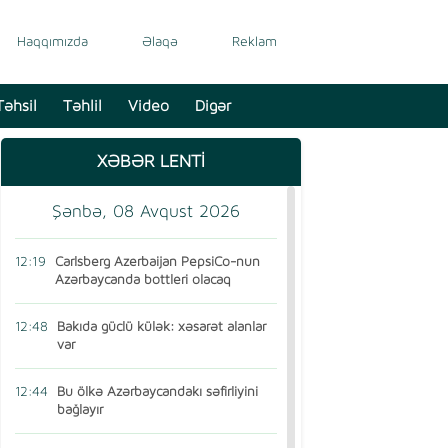
Haqqımızda
Əlaqə
Reklam
Təhsil
Təhlil
Video
Digər
XƏBƏR LENTİ
Şənbə, 08 Avqust 2026
12:19
Carlsberg Azerbaijan PepsiCo-nun
Azərbaycanda bottleri olacaq
12:48
Bakıda güclü külək: xəsarət alanlar
var
12:44
Bu ölkə Azərbaycandakı səfirliyini
bağlayır