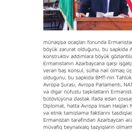
münaqişə ocaqları fonunda Ermənista
böyük zərurət olduğunu, bu səpkidə AB
konstruktiv addımlara böyük gözləntil
Ermənistanın Azərbaycana qarşı işğalç
verən baş konsul, sülhə nail olmaq üç
olduğunu, bu səpkidə BMT-nin Təhlükə
Avropa Şurası, Avropa Parlamenti, NA
və digər nüfuzlu təşkilatların Ermənist
bütövlüyünə dəstək ifadə edən çoxsay
Diplomat, hətta Avropa İnsan Haqları 
və etnik təmizləmə faktlarını təsdiqlə
Ermənistan tərəfindən Azərbaycan əraz
müvafiq beynəlxalq təzyiqlərin olmama