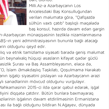
dərc olunub.
Milli.Az-a Azərbaycanın Los
Ancelesdəki Baş Konsulluğundan
verilən məlumata görə, "Qafqazda
sülhün vaxtı çatıb" başlıqlı məqalədə
baş konsul, hazırda davam edən gərgin
n-Azərbaycan münaqişəsinin tezliklə nizamlanmasına
Ş-ın yeni adminitrasiyasının bununla bağlı atacağı
ərin olduğunu qeyd edir.
ılıq və etnik təmizləmə siyasəti barədə geniş məlumat
ün beynəlxalq hüquqi əsasların kifayət qədər güclü
sizlik Şurası və Baş Assambleyasının, eləcə də,
TO, İslam Əməkdaşlıq Təşkilatı, Qoşulmama Hərəkatı
anın işğalçı siyasətini pisləyən və Azərbaycanın ərazi
lı sənədlərinin mövcud olduğunu vurğulayır.
Məhkəməsinin 2015-ci ildə qərar qəbul edərək, işğal
diyini diqqətə çatdırır. Bütün bunlara baxmayaraq
ilərinin işğalının davam etdirilməsinin Ermənistana
sı ilə bağlı olduğunu bildirən N.Ağayev, dünyada