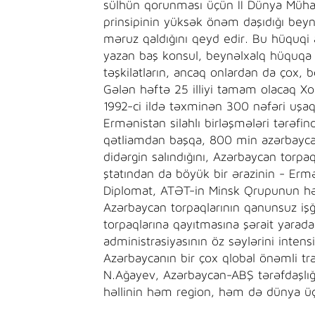
sülhün qorunması üçün II Dünya Mühar
prinsipinin yüksək önəm daşıdığı beyn
məruz qaldığını qeyd edir. Bu hüquqi
yazan baş konsul, beynəlxalq hüquqa 
təşkilatların, ancaq onlardan da çox,
Gələn həftə 25 illiyi tamam olacaq Xoc
1992-ci ildə təxminən 300 nəfəri uşaq
Ermənistan silahlı birləşmələri tərəfi
qətliamdan başqa, 800 min azərbaycanl
didərgin salındığını, Azərbaycan torp
ştatından da böyük bir ərazinin - Ermən
Diplomat, ATƏT-in Minsk Qrupunun həm
Azərbaycan torpaqlarının qanunsuz iş
torpaqlarına qayıtmasına şərait yarad
administrasiyasının öz səylərini intens
Azərbaycanın bir çox qlobal önəmli tra
N.Ağayev, Azərbaycan-ABŞ tərəfdaşlığ
həllinin həm region, həm də dünya üçü