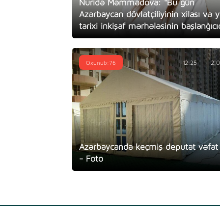
Nuridə Məmmədova: "Bu gün
Azərbaycan dövlətçiliyinin xilası və 
tarixi inkişaf mərhələsinin başlanğıcıd
Oxunub:76
12:25
2.
Azərbaycanda keçmiş deputat vəfat 
- Foto