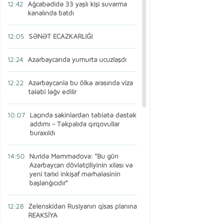
12:42
Ağcabədidə 33 yaşlı kişi suvarma
kanalında batdı
12:05
SƏNƏT ECAZKARLIĞI
12:24
Azərbaycanda yumurta ucuzlaşdı
12:22
Azərbaycanla bu ölkə arasında viza
tələbi ləğv edilir
10:07
Laçında sakinlərdən təbiətə dəstək
addımı - Təkpalıda qırqovullar
buraxıldı
14:50
Nuridə Məmmədova: "Bu gün
Azərbaycan dövlətçiliyinin xilası və
yeni tarixi inkişaf mərhələsinin
başlanğıcıdır"
12:28
Zelenskidən Rusiyanın qisas planına
REAKSİYA