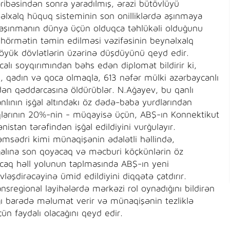
ibəsindən sonra yaradılmış, ərazi bütövlüyü
əlxalq hüquq sisteminin son onilliklərdə aşınmaya
 aşınmanın dünya üçün olduqca təhlükəli olduğunu
hörmətin təmin edilməsi vəzifəsinin beynəlxalq
 böyük dövlətlərin üzərinə düşdüyünü qeyd edir.
alı soyqırımından bəhs edən diplomat bildirir ki,
, qadın və qoca olmaqla, 613 nəfər mülki azərbaycanlı
ndən qəddarcasına öldürüblər. N.Ağayev, bu qanlı
ının işğal altındakı öz dədə-baba yurdlarından
aqlarının 20%-nin - müqayisə üçün, ABŞ-ın Konnektikut
istan tərəfindən işğal edildiyini vurğulayır.
sədri kimi münaqişənin ədalətli həllində,
ğalına son qoyacaq və məcburi köçkünlərin öz
acaq həll yolunun taplmasında ABŞ-ın yeni
ivləşdirəcəyinə ümid edildiyini diqqətə çatdırır.
nsregional layihələrdə mərkəzi rol oynadığını bildirən
ı barədə məlumat verir və münaqişənin tezliklə
n faydalı olacağını qeyd edir.