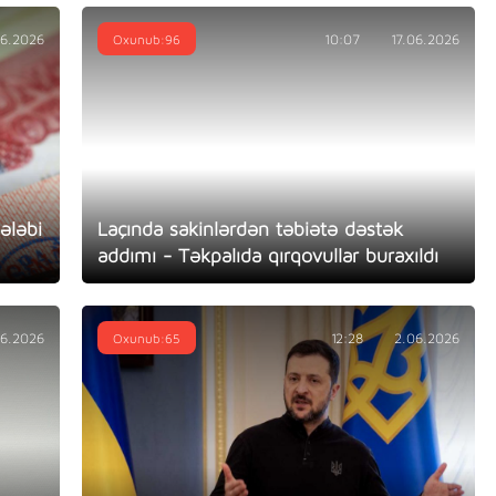
06.2026
Oxunub:96
10:07
17.06.2026
ələbi
Laçında sakinlərdən təbiətə dəstək
addımı - Təkpalıda qırqovullar buraxıldı
06.2026
Oxunub:65
12:28
2.06.2026