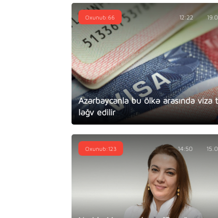
Oxunub:66
12:22
19.
Azərbaycanla bu ölkə arasında viza t
ləğv edilir
Oxunub:123
14:50
15.