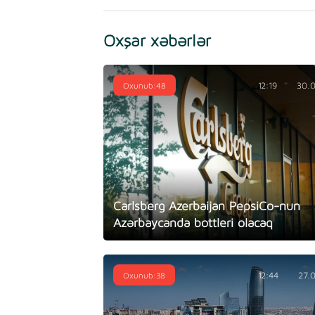
Oxşar xəbərlər
Oxunub:48
12:19
30.
Carlsberg Azerbaijan PepsiCo-nun
Azərbaycanda bottleri olacaq
Oxunub:38
12:44
27.