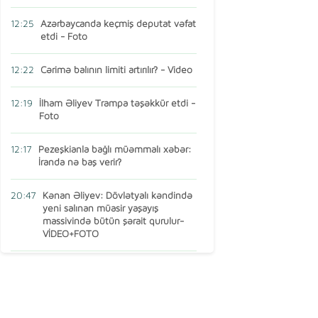
12:25
Azərbaycanda keçmiş deputat vəfat
etdi - Foto
12:22
Cərimə balının limiti artırılır? - Video
12:19
İlham Əliyev Trampa təşəkkür etdi -
Foto
12:17
Pezeşkianla bağlı müəmmalı xəbər:
İranda nə baş verir?
20:47
Kənan Əliyev: Dövlətyalı kəndində
yeni salınan müasir yaşayış
massivində bütün şərait qurulur-
VİDEO+FOTO
15:16
AMEA-nın vəzifəli şəxsi Türkiyədə
öldü
13:14
Ermənistan MDB-dən çıxır? – Baş