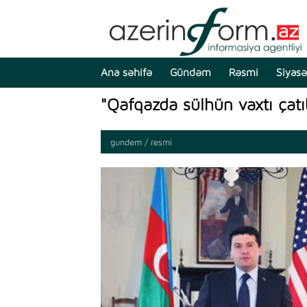
Ana səhifə
Gündəm
Rəsmi
Siyasə
"Qafqazda sülhün vaxtı çatı
gundem / resmi