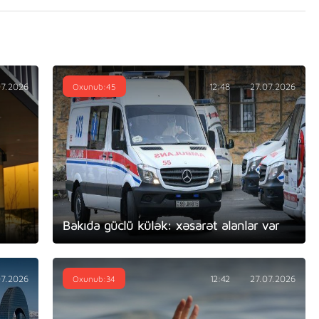
07.2026
Oxunub:45
12:48
27.07.2026
Bakıda güclü külək: xəsarət alanlar var
07.2026
Oxunub:34
12:42
27.07.2026