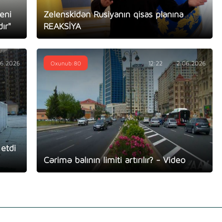
yeni
Zelenskidən Rusiyanın qisas planına
ır"
REAKSİYA
06.2026
Oxunub:80
12:22
2.06.2026
etdi
Cərimə balının limiti artırılır? - Video