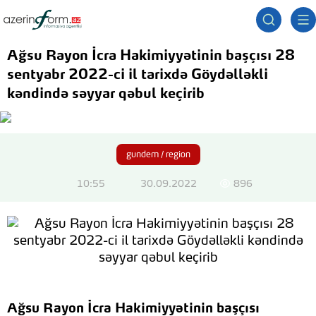
Ağsu Rayon İcra Hakimiyyətinin başçısı 28
sentyabr 2022-ci il tarixdə Göydəlləkli
kəndində səyyar qəbul keçirib
gundem / region
10:55
30.09.2022
896
Ağsu Rayon İcra Hakimiyyətinin başçısı