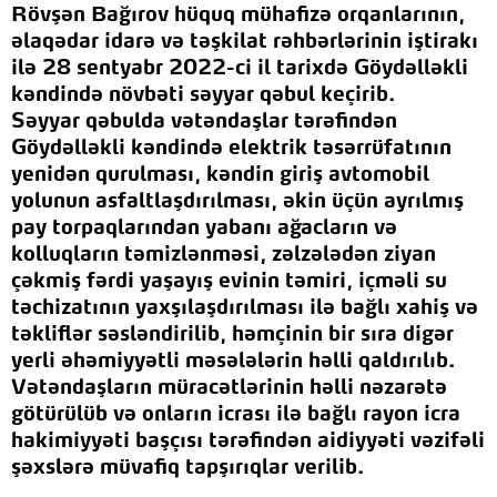
Rövşən Bağırov hüquq mühafizə orqanlarının,
əlaqədar idarə və təşkilat rəhbərlərinin iştirakı
ilə 28 sentyabr 2022-ci il tarixdə Göydəlləkli
kəndində növbəti səyyar qəbul keçirib.
Səyyar qəbulda vətəndaşlar tərəfindən
Göydəlləkli kəndində elektrik təsərrüfatının
yenidən qurulması, kəndin giriş avtomobil
yolunun asfaltlaşdırılması, əkin üçün ayrılmış
pay torpaqlarından yabanı ağacların və
kolluqların təmizlənməsi, zəlzələdən ziyan
çəkmiş fərdi yaşayış evinin təmiri, içməli su
təchizatının yaxşılaşdırılması ilə bağlı xahiş və
təkliflər səsləndirilib, həmçinin bir sıra digər
yerli əhəmiyyətli məsələlərin həlli qaldırılıb.
Vətəndaşların müracətlərinin həlli nəzarətə
götürülüb və onların icrası ilə bağlı rayon icra
hakimiyyəti başçısı tərəfindən aidiyyəti vəzifəli
şəxslərə müvafiq tapşırıqlar verilib.