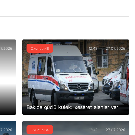
07.2026
Oxunub:45
12:48
27.07.2026
Bakıda güclü külək: xəsarət alanlar var
07.2026
Oxunub:34
12:42
27.07.2026