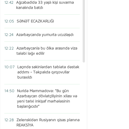
12:42
Ağcabədidə 33 yaşlı kişi suvarma
kanalında batdı
12:05
SƏNƏT ECAZKARLIĞI
12:24
Azərbaycanda yumurta ucuzlaşdı
12:22
Azərbaycanla bu ölkə arasında viza
tələbi ləğv edilir
10:07
Laçında sakinlərdən təbiətə dəstək
addımı - Təkpalıda qırqovullar
buraxıldı
14:50
Nuridə Məmmədova: "Bu gün
Azərbaycan dövlətçiliyinin xilası və
yeni tarixi inkişaf mərhələsinin
başlanğıcıdır"
12:28
Zelenskidən Rusiyanın qisas planına
REAKSİYA