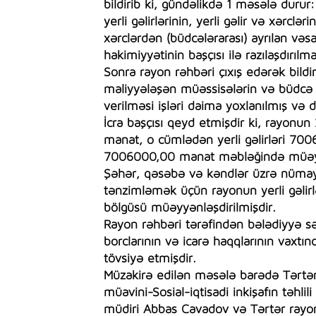
bildirib ki, gündəlikdə 1 məsələ durur
yerli gəlirlərinin, yerli gəlir və xərcl
xərclərdən (büdcələrarası) ayrılan vəs
hakimiyyətinin başçısı ilə razılaşdırılm
Sonra rayon rəhbəri çıxış edərək bild
maliyyələşən müəssisələrin və büdcə 
verilməsi işləri daima yoxlanılmış və d
İcra başçısı qeyd etmişdir ki, rayonu
manat, o cümlədən yerli gəlirləri 700
7006000,00 manat məbləğində müəyy
Şəhər, qəsəbə və kəndlər üzrə nümayən
tənzimləmək üçün rayonun yerli gəlirlə
bölgüsü müəyyənləşdirilmişdir.
Rayon rəhbəri tərəfindən bələdiyyə sə
borclarının və icarə haqqlarının vaxtı
tövsiyə etmişdir.
Müzakirə edilən məsələ barədə Tərtər 
müavini-Sosial-iqtisadi inkişafın təhlil
müdiri Abbas Cavadov və Tərtər rayonu