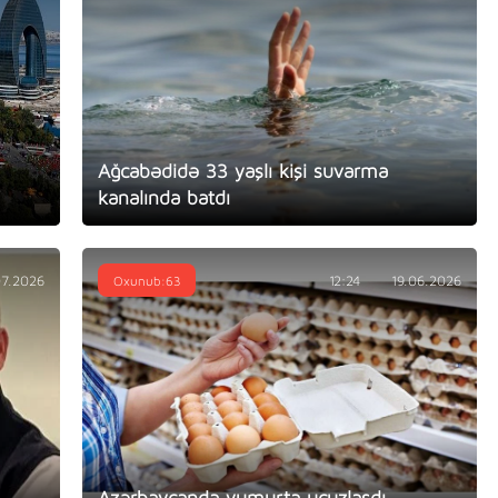
Ağcabədidə 33 yaşlı kişi suvarma
kanalında batdı
07.2026
Oxunub:63
12:24
19.06.2026