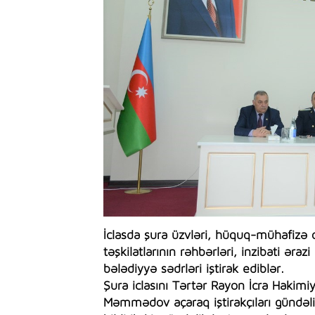
İclasda şura üzvləri, hüquq-mühafizə 
təşkilatlarının rəhbərləri, inzibati əra
bələdiyyə sədrləri iştirak ediblər.
Şura iclasını Tərtər Rayon İcra Hakimi
Məmmədov açaraq iştirakçıları gündəli