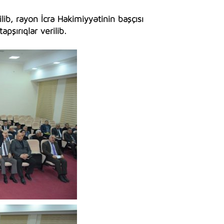
lib, rayon İcra Hakimiyyətinin başçısı
pşırıqlar verilib.