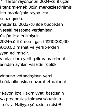
: 1. Tərtər rayonunun 2024-cü il üçün
ərini tənzimləmək üçün mərkəzləşdirilmiş
aitin məbləğinin rayon icra
ası haqqında.
irmişdir ki, 2023-cü ildə büdcədən
vəsaiti hesabına yardımların
üzgün icra edilmişdir.
n 2024-cü il ümumi gəliri 11210000,00
6000,00 manat və yerli xərcləri
ən edilmişdir.
dəliklərə yerli gəlir və xərclərini
rindən ayrılan vəsaitin rüblük
drlərinə vətəndaşların vergi
nda ödənilməsinə nəzarət etmələrini
Rayon İcra Hakimiyyəti başçısının
i və proqnozlaşdırılması şöbəsinin
 üzrə Maliyyə şöbəsinin rəisi Əli