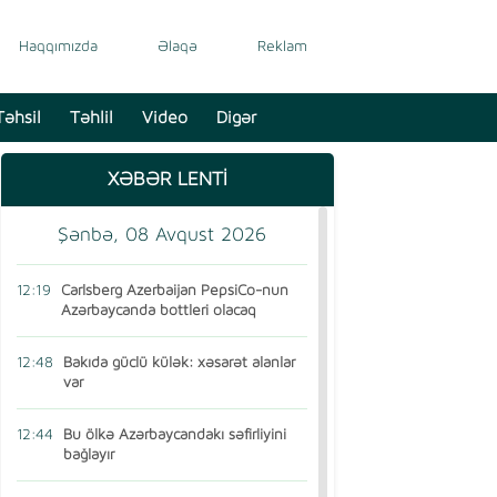
Haqqımızda
Əlaqə
Reklam
Təhsil
Təhlil
Video
Digər
XƏBƏR LENTİ
Şənbə, 08 Avqust 2026
12:19
Carlsberg Azerbaijan PepsiCo-nun
Azərbaycanda bottleri olacaq
12:48
Bakıda güclü külək: xəsarət alanlar
var
12:44
Bu ölkə Azərbaycandakı səfirliyini
bağlayır