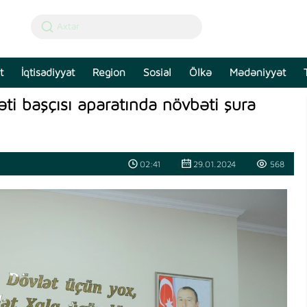
t
İqtisadiyyat
Region
Sosial
Ölkə
Mədəniyyət
ti başçısı aparatında növbəti şura
02:41
29.01.2024
568