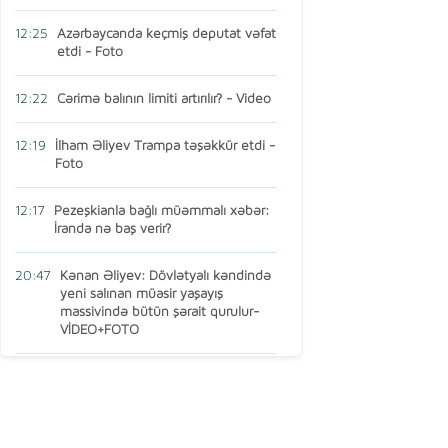
12:25
Azərbaycanda keçmiş deputat vəfat
etdi - Foto
12:22
Cərimə balının limiti artırılır? - Video
12:19
İlham Əliyev Trampa təşəkkür etdi -
Foto
12:17
Pezeşkianla bağlı müəmmalı xəbər:
İranda nə baş verir?
20:47
Kənan Əliyev: Dövlətyalı kəndində
yeni salınan müasir yaşayış
massivində bütün şərait qurulur-
VİDEO+FOTO
15:16
AMEA-nın vəzifəli şəxsi Türkiyədə
öldü
13:14
Ermənistan MDB-dən çıxır? – Baş