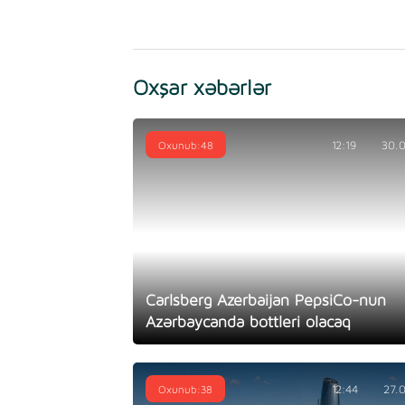
Oxşar xəbərlər
Oxunub:48
12:19
30.
Carlsberg Azerbaijan PepsiCo-nun
Azərbaycanda bottleri olacaq
Oxunub:38
12:44
27.