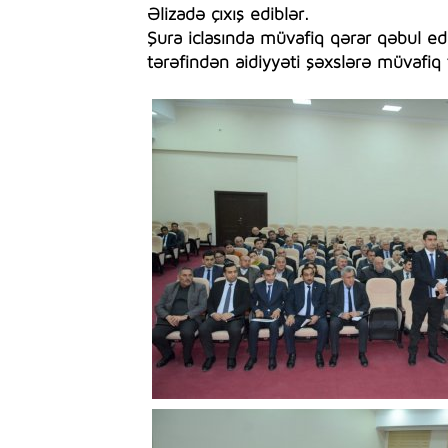
Əlizadə çıxış ediblər.
Şura iclasında müvafiq qərar qəbul edi
tərəfindən aidiyyəti şəxslərə müvafiq ta