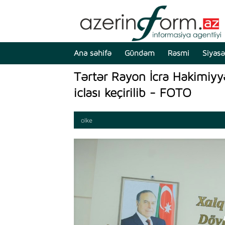
Ana səhifə
Gündəm
Rəsmi
Siyasə
Tərtər Rayon İcra Hakimiyyə
iclası keçirilib - FOTO
olke