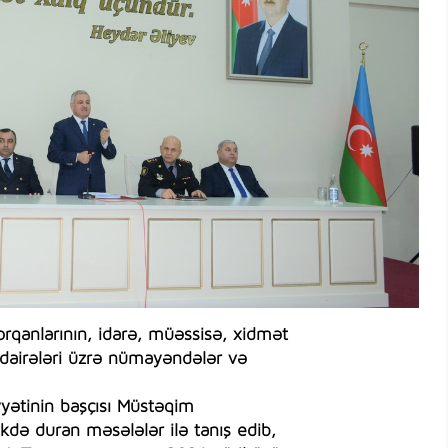
orqanlarının, idarə, müəssisə, xidmət
zi dairələri üzrə nümayəndələr və
yyətinin başçısı Müstəqim
kdə duran məsələlər ilə tanış edib,