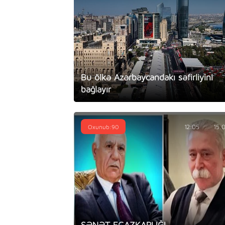
Bu ölkə Azərbaycandakı səfirliyini
bağlayır
Oxunub:90
12:05
15.